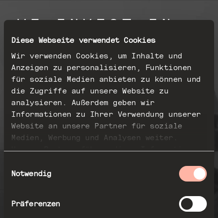
W
E
I
N
V
E
S
T
I
N
O
U
T
S
T
A
N
D
I
N
G
Diese Webseite verwendet Cookies
Wir verwenden Cookies, um Inhalte und
T
E
C
H
N
O
L
O
G
Y
Anzeigen zu personalisieren, Funktionen
für soziale Medien anbieten zu können und
C
O
M
P
A
N
I
E
S
die Zugriffe auf unsere Website zu
I
N
E
U
R
O
P
E
analysieren. Außerdem geben wir
Informationen zu Ihrer Verwendung unserer
Website an unsere Partner für soziale
Medien, Werbung und Analysen weiter.
Unsere Partner führen diese Informationen
möglicherweise mit weiteren Daten
Einwilligungsauswahl
zusammen, die Sie ihnen bereitgestellt
Notwendig
Leadership
Manifest
Datenschutz
haben oder die sie im Rahmen Ihrer Nutzung
der Dienste gesammelt haben.
Präferenzen